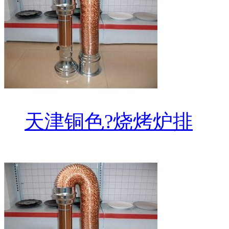
天津铜色?烧烤炉排