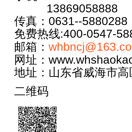
13869058888
传真：0631--5880288
免费热线:400-0547-58
邮箱：
whbncj@163.c
网址：www.whshaokaol
地址：山东省威海市高区
二维码