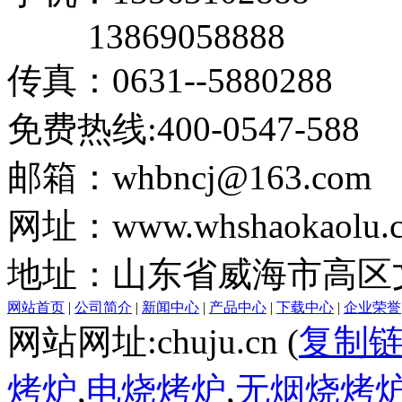
13869058888
传真：0631--5880288
免费热线:400-0547-588
邮箱：whbncj@163.com
网址：www.whshaokaolu.
地址：山东省威海市高区文
网站首页
|
公司简介
|
新闻中心
|
产品中心
|
下载中心
|
企业荣誉
网站网址:chuju.cn (
复制
烤炉
,
电烧烤炉
,
无烟烧烤