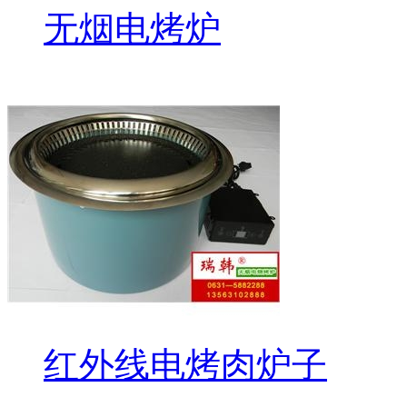
无烟电烤炉
红外线电烤肉炉子