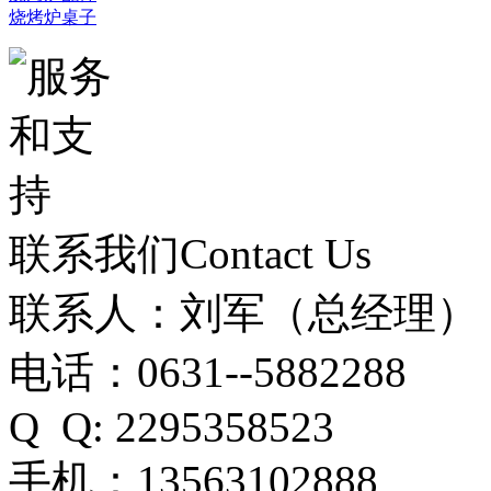
烧烤炉桌子
联系我们
Contact Us
联系人：刘军（总经理）
电话：0631--5882288
Q Q: 2295358523
手机：13563102888